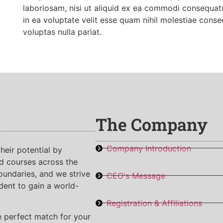
laboriosam, nisi ut aliquid ex ea commodi consequat
in ea voluptate velit esse quam nihil molestiae conse
voluptas nulla pariat.
The Company
Company Introduction
heir potential by
nd courses across the
oundaries, and we strive
CEO's Message
udent to gain a world-
Registration & Affiliations
e perfect match for your