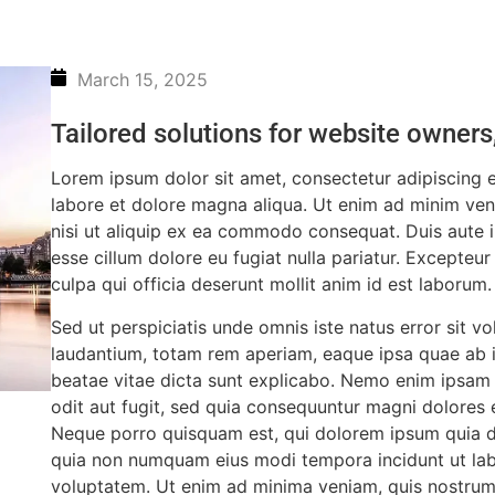
March 15, 2025
Tailored solutions for website owners
Lorem ipsum dolor sit amet, consectetur adipiscing e
labore et dolore magna aliqua. Ut enim ad minim veni
nisi ut aliquip ex ea commodo consequat. Duis aute ir
esse cillum dolore eu fugiat nulla pariatur. Excepteur
culpa qui officia deserunt mollit anim id est laborum.
Sed ut perspiciatis unde omnis iste natus error sit
laudantium, totam rem aperiam, eaque ipsa quae ab ill
beatae vitae dicta sunt explicabo. Nemo enim ipsam 
odit aut fugit, sed quia consequuntur magni dolores 
Neque porro quisquam est, qui dolorem ipsum quia dol
quia non numquam eius modi tempora incidunt ut la
voluptatem. Ut enim ad minima veniam, quis nostrum 