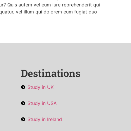
ur? Quis autem vel eum iure reprehenderit qui
quatur, vel illum qui dolorem eum fugiat quo
Destinations
Study in UK
Study in USA
Study in Ireland